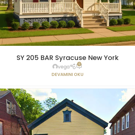
SY 205 BAR Syracuse New York
0
vega
DEVAMINI OKU