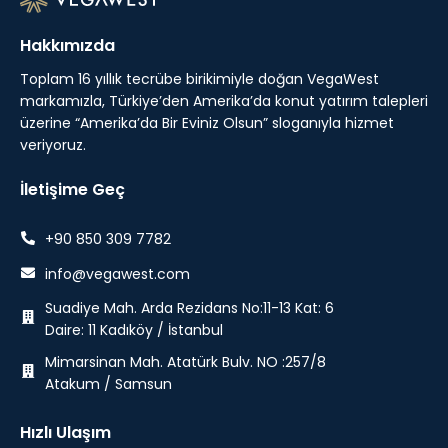
Hakkımızda
Toplam 16 yıllık tecrübe birikimiyle doğan VegaWest
markamızla, Türkiye’den Amerika’da konut yatırım talepleri
üzerine “Amerika’da Bir Eviniz Olsun” sloganıyla hizmet
veriyoruz.
İletişime Geç
+90 850 309 7782
info@vegawest.com
Suadiye Mah. Arda Rezidans No:11-13 Kat: 6
Daire: 11 Kadıköy / İstanbul
Mimarsinan Mah. Atatürk Bulv. NO :257/8
Atakum / Samsun
Hızlı Ulaşım