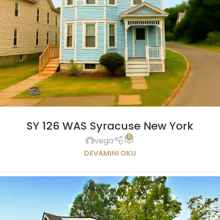
SY 126 WAS Syracuse New York
0
vega
DEVAMINI OKU