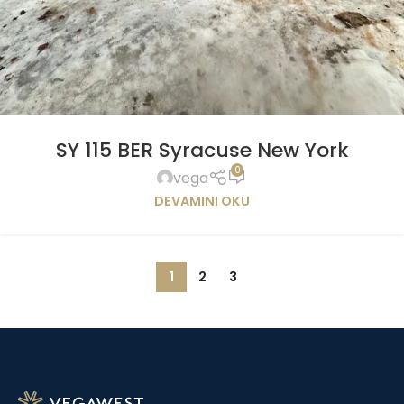
SY 115 BER Syracuse New York
0
vega
DEVAMINI OKU
1
2
3